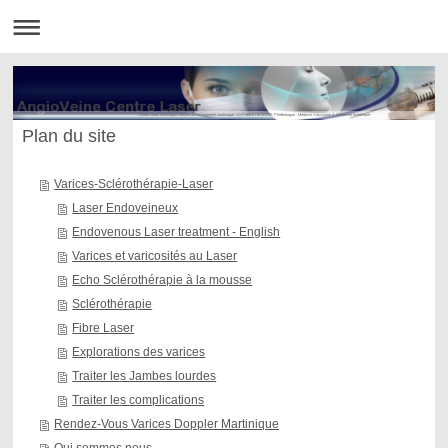
Centre Laser esthetique varices amincissement martinique - Dr Patrick HELEINE Phlébologue - Médecin Vasculaire & Médecine esthétique
Plan du site
Varices-Sclérothérapie-Laser
Laser Endoveineux
Endovenous Laser treatment - English
Varices et varicosités au Laser
Echo Sclérothérapie à la mousse
Sclérothérapie
Fibre Laser
Explorations des varices
Traiter les Jambes lourdes
Traiter les complications
Rendez-Vous Varices Doppler Martinique